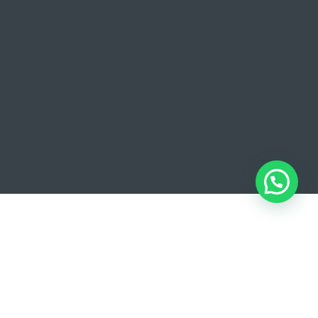
Agenda tu consulta en Riviera
Agenda una video consulta para conocer más sobre tus
necesidades.
Queremos conocerte y que no tengas ninguna duda antes de